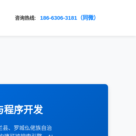
186-6306-3181（同微）
咨询热线:
与程序开发
兰县、罗城仫佬族自治